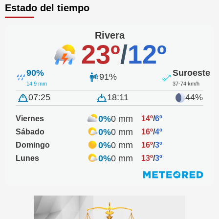
Estado del tiempo
Rivera
23º
/
12º
90%
Suroeste
91%
14.9 mm
37-74 km/h
07:25
18:11
44%
0%
0 mm
Viernes
14º
/
6º
0%
0 mm
Sábado
16º
/
4º
0%
0 mm
Domingo
16º
/
3º
0%
0 mm
Lunes
13º
/
3º