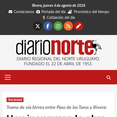
Saltar
Rivera, jueves 6 de agosto de 2026
al
Contáctanos
Portada del día
Pronóstico del tiempo
contenido
Cotización del día
X
Facebook
Instagram
RSS
Contáctano
Menú
primario
Sociedad
Tramo de vía férrea entre Paso de los Toros y Rivera: