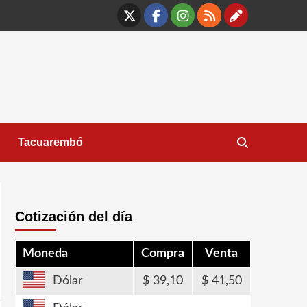
X
Facebook
Instagram
RSS
Contáct
Tacuarembó
Cotización del día
Moneda
Compra
Venta
Dólar
39,10
41,50