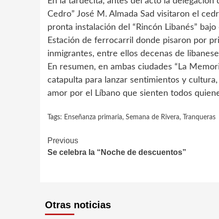
En la tardecita, antes del acto la delegación
Cedro” José M. Almada Sad visitaron el cedro
pronta instalación del “Rincón Libanés” bajo 
Estación de ferrocarril donde pisaron por p
inmigrantes, entre ellos decenas de libanese
En resumen, en ambas ciudades “La Memoria 
catapulta para lanzar sentimientos y cultura,
amor por el Líbano que sienten todos quiene
Tags:
Enseñanza primaria
,
Semana de Rivera
,
Tranqueras
Continue
Previous
Se celebra la “Noche de descuentos”
Reading
Otras noticias