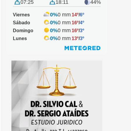
07:25
18:11
44%
0%
0 mm
Viernes
14º
/
6º
0%
0 mm
Sábado
16º
/
4º
0%
0 mm
Domingo
16º
/
3º
0%
0 mm
Lunes
13º
/
3º