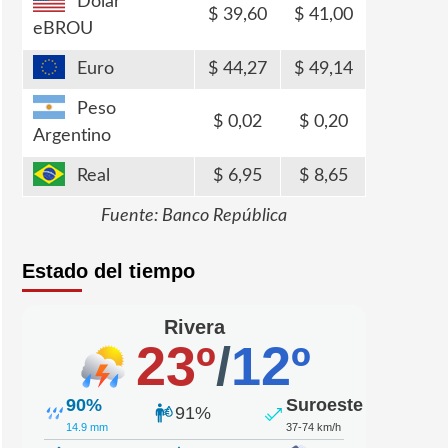
Dólar
39,60
41,00
eBROU
Euro
44,27
49,14
Peso
0,02
0,20
Argentino
Real
6,95
8,65
Fuente: Banco República
Estado del tiempo
Rivera
23º
/
12º
90%
Suroeste
91%
14.9 mm
37-74 km/h