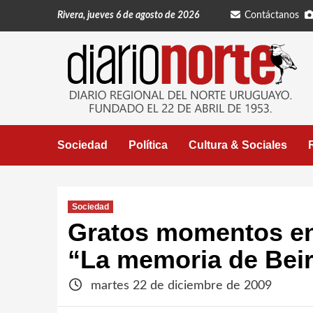
Saltar
Rivera, jueves 6 de agosto de 2026
Contáctanos
al
contenido
Sociedad
Política
Cultura & Sociales
Sociedad
Gratos momentos en
“La memoria de Beir
martes 22 de diciembre de 2009