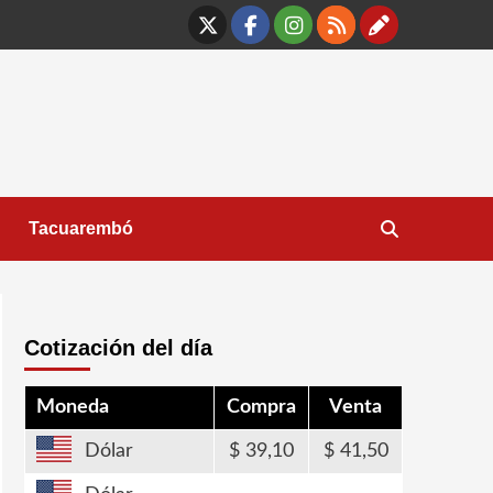
X
Facebook
Instagram
RSS
Contáct
Tacuarembó
Cotización del día
Moneda
Compra
Venta
Dólar
39,10
41,50