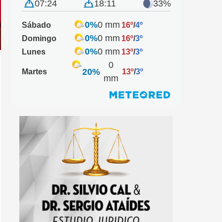
07:24
18:11
33%
0%
0 mm
Sábado
16º
/
4º
0%
0 mm
Domingo
16º
/
3º
0%
0 mm
Lunes
13º
/
3º
0
20%
Martes
13º
/
3º
mm