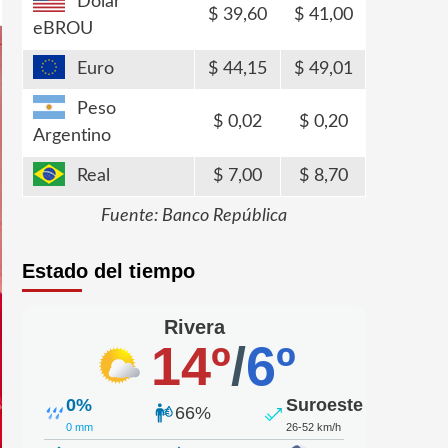
Dólar
39,60
41,00
eBROU
Euro
44,15
49,01
Peso
0,02
0,20
Argentino
Real
7,00
8,70
Fuente: Banco República
Estado del tiempo
Rivera
14º
/
6º
0%
Suroeste
66%
0 mm
26-52 km/h