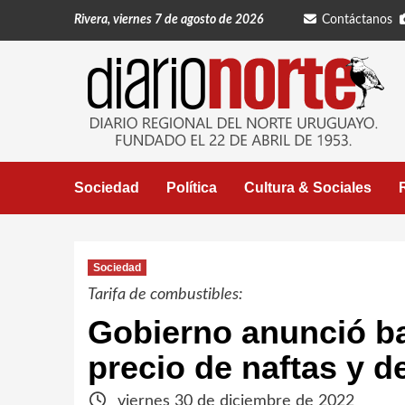
Saltar
Rivera, viernes 7 de agosto de 2026
Contáctanos
al
contenido
Sociedad
Política
Cultura & Sociales
Sociedad
Tarifa de combustibles:
Gobierno anunció baj
precio de naftas y de
viernes 30 de diciembre de 2022