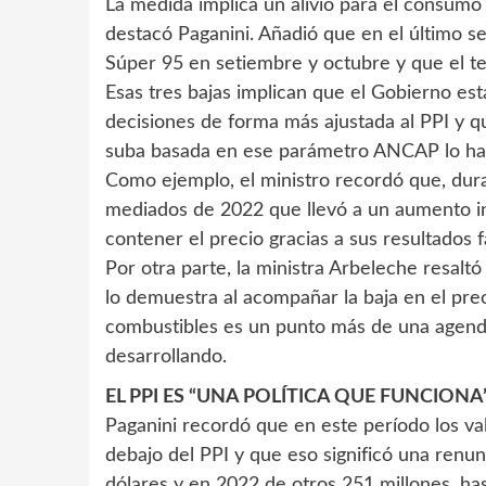
La medida implica un alivio para el consumo f
destacó Paganini. Añadió que en el último s
Súper 95 en setiembre y octubre y que el te
Esas tres bajas implican que el Gobierno est
decisiones de forma más ajustada al PPI y
suba basada en ese parámetro ANCAP lo ha
Como ejemplo, el ministro recordó que, dura
mediados de 2022 que llevó a un aumento int
contener el precio gracias a sus resultados f
Por otra parte, la ministra Arbeleche resalt
lo demuestra al acompañar la baja en el prec
combustibles es un punto más de una agend
desarrollando.
EL PPI ES “UNA POLÍTICA QUE FUNCIONA
Paganini recordó que en este período los va
debajo del PPI y que eso significó una renun
dólares y en 2022 de otros 251 millones, has