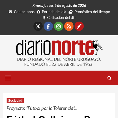
Saltar
Rivera, jueves 6 de agosto de 2026
al
Contáctanos
Portada del día
Pronóstico del tiempo
contenido
Cotización del día
X
Facebook
Instagram
RSS
Contáctano
Menú
primario
Sociedad
Proyecto: “Fútbol por la Tolerencia”...