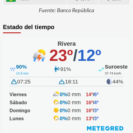
Fuente: Banco República
Estado del tiempo
Rivera
23º
/
12º
90%
Suroeste
91%
14.9 mm
37-74 km/h
07:25
18:11
44%
0%
0 mm
Viernes
14º
/
6º
0%
0 mm
Sábado
16º
/
4º
0%
0 mm
Domingo
16º
/
3º
0%
0 mm
Lunes
13º
/
3º