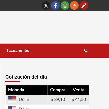
X
Facebook
Instagram
RSS
Contáct
Tacuarembó
Cotización del día
Moneda
Compra
Venta
Dólar
39,10
41,50