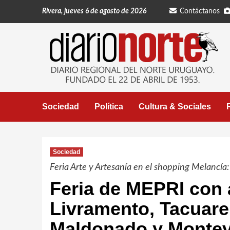
Saltar
Rivera, jueves 6 de agosto de 2026
Contáctanos
al
contenido
Sociedad
Política
Cultura & Sociales
Sociedad
Feria Arte y Artesanía en el shopping Melancía:
Feria de MEPRI con 
Livramento, Tacuare
Maldonado y Monte