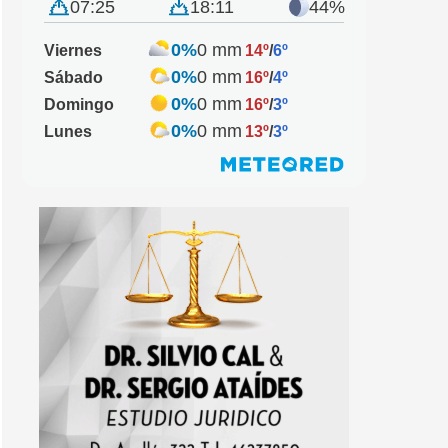
07:25
18:11
44%
0%
0 mm
Viernes
14º
/
6º
0%
0 mm
Sábado
16º
/
4º
0%
0 mm
Domingo
16º
/
3º
0%
0 mm
Lunes
13º
/
3º