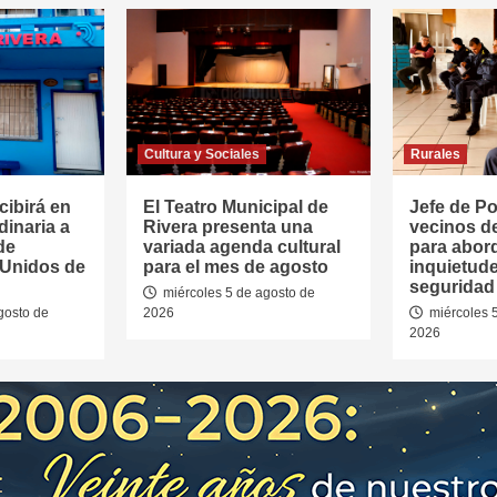
Cultura y Sociales
Rurales
cibirá en
El Teatro Municipal de
Jefe de Pol
dinaria a
Rivera presenta una
vecinos d
de
variada agenda cultural
para abor
 Unidos de
para el mes de agosto
inquietud
seguridad 
miércoles 5 de agosto de
gosto de
2026
miércoles 
2026