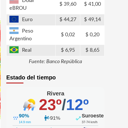
Dólar
39,60
41,00
eBROU
Euro
44,27
49,14
Peso
0,02
0,20
Argentino
Real
6,95
8,65
Fuente: Banco República
Estado del tiempo
Rivera
23º
/
12º
90%
Suroeste
91%
14.9 mm
37-74 km/h