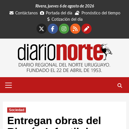
Saltar
Rivera, jueves 6 de agosto de 2026
al
Contáctanos
Portada del día
Pronóstico del tiempo
contenido
Cotización del día
X
Facebook
Instagram
RSS
Contáctano
Menú
primario
Sociedad
Entregan obras del