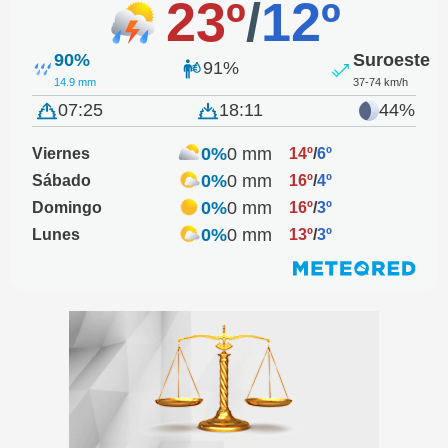
23º
/
12º
90%
Suroeste
91%
14.9 mm
37-74 km/h
07:25
18:11
44%
0%
0 mm
Viernes
14º
/
6º
0%
0 mm
Sábado
16º
/
4º
0%
0 mm
Domingo
16º
/
3º
0%
0 mm
Lunes
13º
/
3º