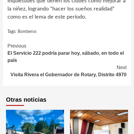
inquietudes que tienen los clubes como mejorar a
la niñez, logrando “hacer los sueños realidad”
como es el lema de este período.
Tags:
Bomberos
Continue
Previous
El Servicio 222 podría parar hoy, sábado, en todo el
Reading
país
Next
Visita Rivera el Gobernador de Rotary, Distrito 4970
Otras noticias