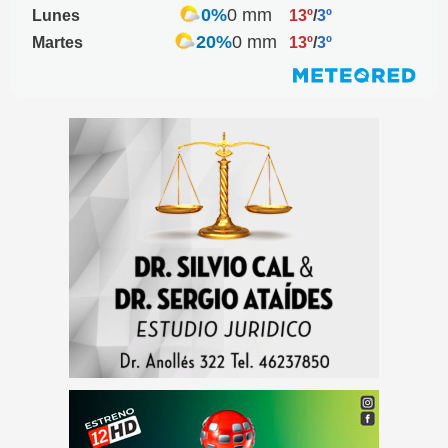
0%
0 mm
Lunes
13º
/
3º
20%
0 mm
Martes
13º
/
3º