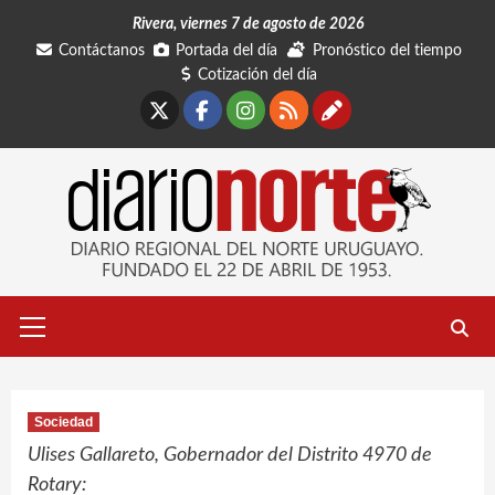
Saltar
Rivera, viernes 7 de agosto de 2026
al
Contáctanos
Portada del día
Pronóstico del tiempo
contenido
Cotización del día
X
Facebook
Instagram
RSS
Contáctano
Menú
primario
Sociedad
Ulises Gallareto, Gobernador del Distrito 4970 de
Rotary: