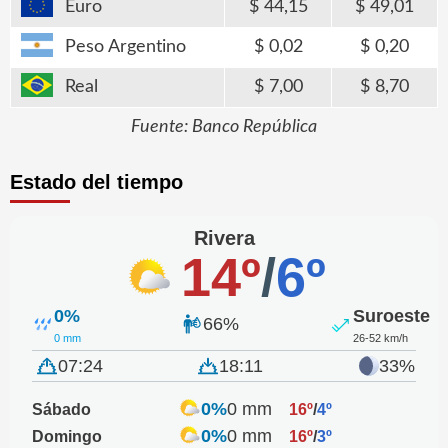
Euro
44,15
49,01
Peso Argentino
0,02
0,20
Real
7,00
8,70
Fuente: Banco República
Estado del tiempo
Rivera
14º
/
6º
0%
Suroeste
66%
0 mm
26-52 km/h
07:24
18:11
33%
0%
0 mm
Sábado
16º
/
4º
0%
0 mm
Domingo
16º
/
3º