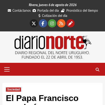
Saltar
Rivera, jueves 6 de agosto de 2026
al
Contáctanos
Portada del día
Pronóstico del tiempo
contenido
Cotización del día
X
Facebook
Instagram
RSS
Contáctano
Menú
primario
Sociedad
El Papa Francisco