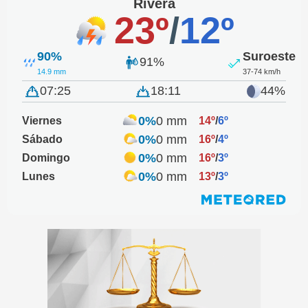
Rivera
23º
/
12º
90%
Suroeste
91%
14.9 mm
37-74 km/h
07:25
18:11
44%
0%
0 mm
Viernes
14º
/
6º
0%
0 mm
Sábado
16º
/
4º
0%
0 mm
Domingo
16º
/
3º
0%
0 mm
Lunes
13º
/
3º