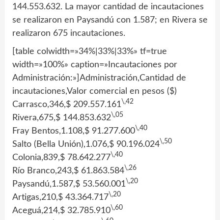
144.553.632. La mayor cantidad de incautaciones
se realizaron en Paysandú con 1.587; en Rivera se
realizaron 675 incautaciones.
[table colwidth=»34%|33%|33%» tf=true
width=»100%» caption=»Incautaciones por
Administración:»]Administración,Cantidad de
incautaciones,Valor comercial en pesos ($)
\,42
Carrasco,346,$ 209.557.161
\,05
Rivera,675,$ 144.853.632
\,40
Fray Bentos,1.108,$ 91.277.600
\,50
Salto (Bella Unión),1.076,$ 90.196.024
\,40
Colonia,839,$ 78.642.277
\,26
Río Branco,243,$ 61.863.584
\,20
Paysandú,1.587,$ 53.560.001
\,20
Artigas,210,$ 43.364.717
\,60
Aceguá,214,$ 32.785.910