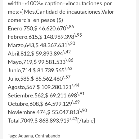
width=»100%» caption=»Incautaciones por
mes:»]Mes,Cantidad de incautaciones,Valor
comercial en pesos ($)
\,86
Enero,750,$ 46.620.670
\,95
Febrero,615,$ 148.989.398
\,20
Marzo,643,$ 48.367.631
\,42
Abril,812,$ 59.893.894
\,86
Mayo,719,$ 99.581.533
\,63
Junio,714,$ 81.739.565
\,57
Julio,585,$ 85.562.460
\,44
Agosto,567,$ 109.280.121
\,91
Setiembre,562,$ 69.211.698
\,69
Octubre,608,$ 64.599.129
\,90
Noviembre,474,$ 55.047.813
\,43
Total,7049,$ 868.893.919
[/table]
Tags:
Aduana
,
Contrabando