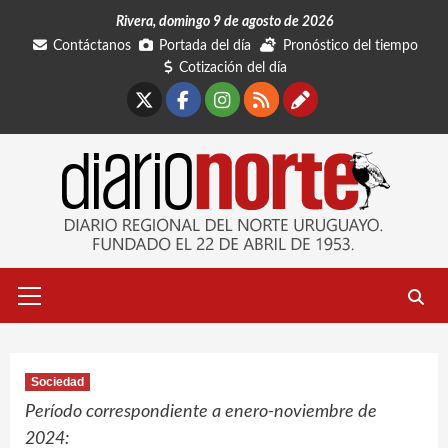
Saltar
Rivera, domingo 9 de agosto de 2026
al
Contáctanos
Portada del día
Pronóstico del tiempo
contenido
Cotización del día
X
Facebook
Instagram
RSS
Contáctano
Menú
primario
Sociedad
Período correspondiente a enero-noviembre de
2024: