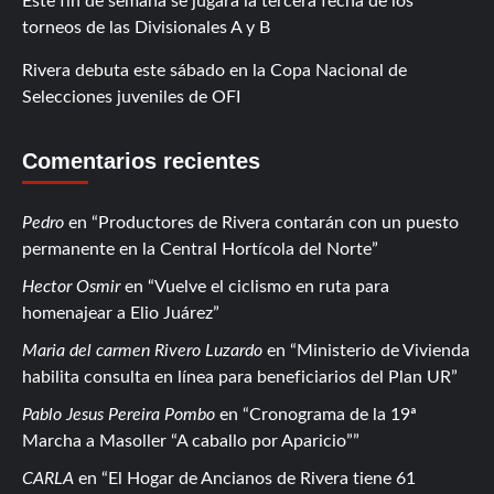
Este fin de semana se jugará la tercera fecha de los
torneos de las Divisionales A y B
Rivera debuta este sábado en la Copa Nacional de
Selecciones juveniles de OFI
Comentarios recientes
Pedro
en
Productores de Rivera contarán con un puesto
permanente en la Central Hortícola del Norte
Hector Osmir
en
Vuelve el ciclismo en ruta para
homenajear a Elio Juárez
Maria del carmen Rivero Luzardo
en
Ministerio de Vivienda
habilita consulta en línea para beneficiarios del Plan UR
Pablo Jesus Pereira Pombo
en
Cronograma de la 19ª
Marcha a Masoller “A caballo por Aparicio”
CARLA
en
El Hogar de Ancianos de Rivera tiene 61