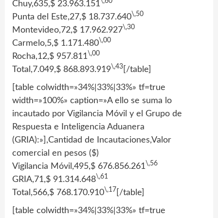
\,60
Chuy,635,$ 23.963.151
\,50
Punta del Este,27,$ 18.737.640
\,30
Montevideo,72,$ 17.962.927
\,00
Carmelo,5,$ 1.171.480
\,00
Rocha,12,$ 957.811
\,43
Total,7.049,$ 868.893.919
[/table]
[table colwidth=»34%|33%|33%» tf=true
width=»100%» caption=»A ello se suma lo
incautado por Vigilancia Móvil y el Grupo de
Respuesta e Inteligencia Aduanera
(GRIA):»],Cantidad de Incautaciones,Valor
comercial en pesos ($)
\,56
Vigilancia Móvil,495,$ 676.856.261
\,61
GRIA,71,$ 91.314.648
\,17
Total,566,$ 768.170.910
[/table]
[table colwidth=»34%|33%|33%» tf=true