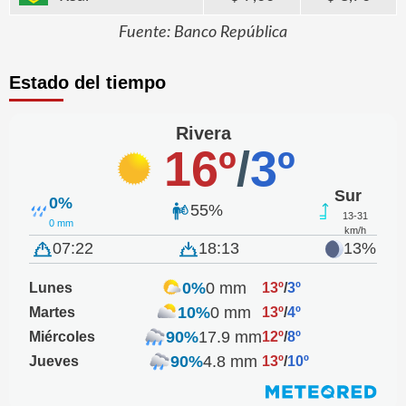
Fuente: Banco República
Estado del tiempo
Rivera
16º
/
3º
Sur
0%
55%
13-31
0 mm
km/h
07:22
18:13
13%
0%
0 mm
Lunes
13º
/
3º
10%
0 mm
Martes
13º
/
4º
90%
17.9 mm
Miércoles
12º
/
8º
90%
4.8 mm
Jueves
13º
/
10º