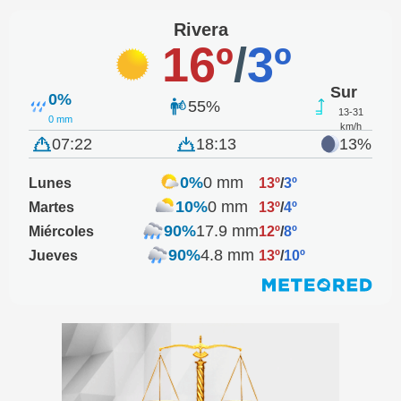
Rivera
16º
/
3º
Sur
0%
55%
13-31
0 mm
km/h
07:22
18:13
13%
0%
0 mm
Lunes
13º
/
3º
10%
0 mm
Martes
13º
/
4º
90%
17.9 mm
Miércoles
12º
/
8º
90%
4.8 mm
Jueves
13º
/
10º