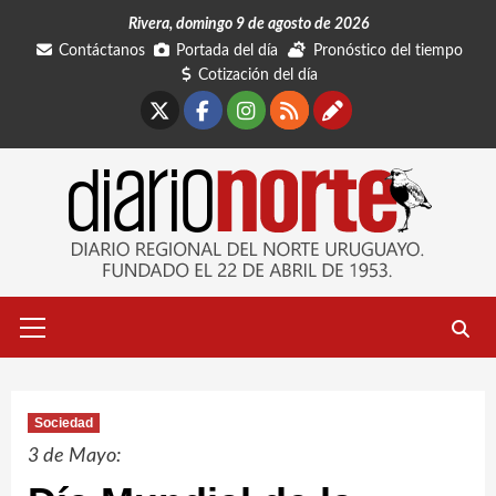
Saltar
Rivera, domingo 9 de agosto de 2026
al
Contáctanos
Portada del día
Pronóstico del tiempo
contenido
Cotización del día
X
Facebook
Instagram
RSS
Contáctano
Menú
primario
Sociedad
3 de Mayo: