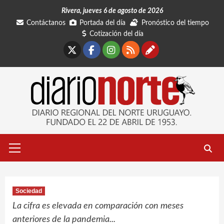
Saltar
Rivera, jueves 6 de agosto de 2026
al
Contáctanos
Portada del día
Pronóstico del tiempo
contenido
Cotización del día
X
Facebook
Instagram
RSS
Contáctano
Menú
primario
Sociedad
La cifra es elevada en comparación con meses
anteriores de la pandemia...