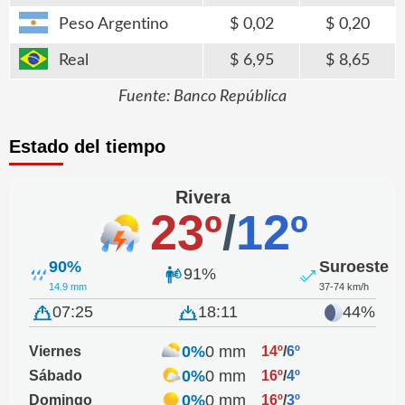
Peso Argentino
0,02
0,20
Real
6,95
8,65
Fuente: Banco República
Estado del tiempo
Rivera
23º
/
12º
90%
Suroeste
91%
14.9 mm
37-74 km/h
07:25
18:11
44%
0%
0 mm
Viernes
14º
/
6º
0%
0 mm
Sábado
16º
/
4º
0%
0 mm
Domingo
16º
/
3º