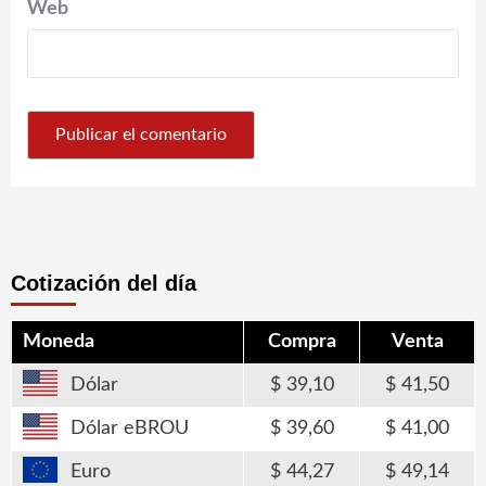
Web
Cotización del día
Moneda
Compra
Venta
Dólar
39,10
41,50
Dólar eBROU
39,60
41,00
Euro
44,27
49,14