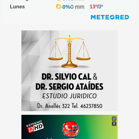
0%
0 mm
Lunes
13º
/
3º