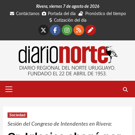
Saltar
Rivera, viernes 7 de agosto de 2026
al
Contáctanos
Portada del día
Pronóstico del tiempo
contenido
Cotización del día
X
Facebook
Instagram
RSS
Contáctano
Menú
primario
Sociedad
Sesión del Congreso de Intendentes en Rivera: