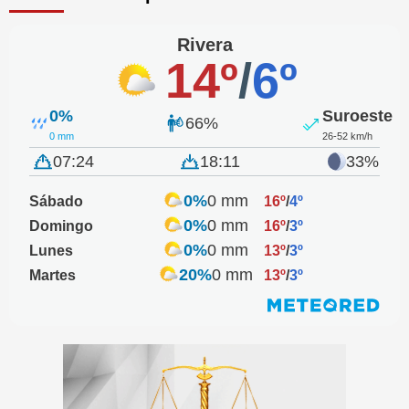
Rivera
14º
/
6º
0%
Suroeste
66%
0 mm
26-52 km/h
07:24
18:11
33%
0%
0 mm
Sábado
16º
/
4º
0%
0 mm
Domingo
16º
/
3º
0%
0 mm
Lunes
13º
/
3º
20%
0 mm
Martes
13º
/
3º