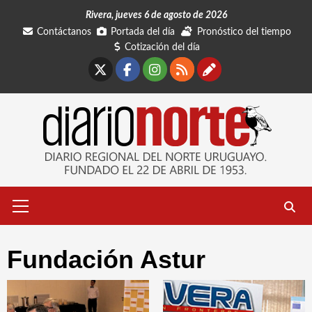
Saltar
Rivera, jueves 6 de agosto de 2026
al
Contáctanos
Portada del día
Pronóstico del tiempo
contenido
Cotización del día
X
Facebook
Instagram
RSS
Contáctano
Menú
primario
Fundación Astur