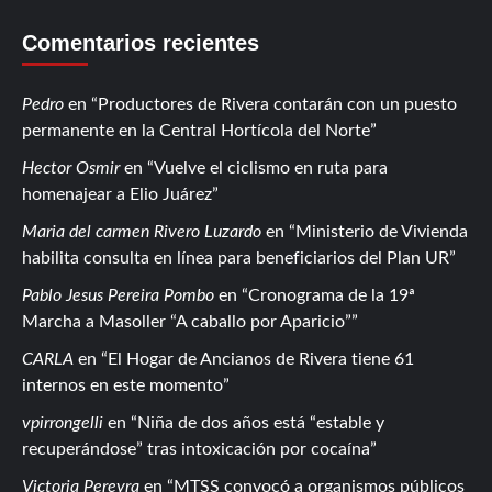
Comentarios recientes
Pedro
en
Productores de Rivera contarán con un puesto
permanente en la Central Hortícola del Norte
Hector Osmir
en
Vuelve el ciclismo en ruta para
homenajear a Elio Juárez
Maria del carmen Rivero Luzardo
en
Ministerio de Vivienda
habilita consulta en línea para beneficiarios del Plan UR
Pablo Jesus Pereira Pombo
en
Cronograma de la 19ª
Marcha a Masoller “A caballo por Aparicio”
CARLA
en
El Hogar de Ancianos de Rivera tiene 61
internos en este momento
vpirrongelli
en
Niña de dos años está “estable y
recuperándose” tras intoxicación por cocaína
Victoria Pereyra
en
MTSS convocó a organismos públicos