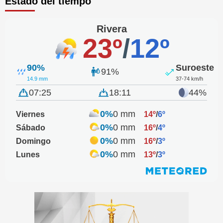
Estado del tiempo
Rivera
23º
/
12º
90%
Suroeste
91%
14.9 mm
37-74 km/h
07:25
18:11
44%
0%
0 mm
Viernes
14º
/
6º
0%
0 mm
Sábado
16º
/
4º
0%
0 mm
Domingo
16º
/
3º
0%
0 mm
Lunes
13º
/
3º