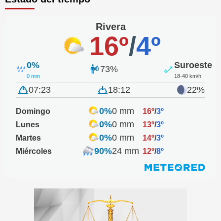
Rivera
16º
/
4º
0%
Suroeste
73%
0 mm
18-40 km/h
07:23
18:12
22%
0%
0 mm
Domingo
16º
/
3º
0%
0 mm
Lunes
13º
/
3º
0%
0 mm
Martes
14º
/
3º
90%
24 mm
Miércoles
12º
/
8º