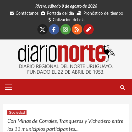
Saltar
Rivera, sábado 8 de agosto de 2026
al
Contáctanos
Portada del día
Pronóstico del tiempo
contenido
Cotización del día
X
Facebook
Instagram
RSS
Contáctano
Menú
primario
Sociedad
Con Minas de Corrales, Tranqueras y Vichadero entre
los 11 municipios participantes...