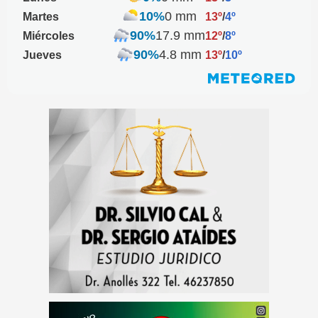
10%
0 mm
Martes
13º
/
4º
90%
17.9 mm
Miércoles
12º
/
8º
90%
4.8 mm
Jueves
13º
/
10º