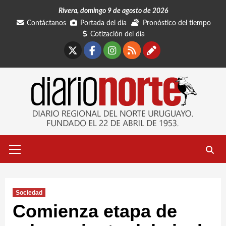
Saltar
Rivera, domingo 9 de agosto de 2026
al
Contáctanos
Portada del día
Pronóstico del tiempo
contenido
Cotización del día
X
Facebook
Instagram
RSS
Contáctano
Menú
primario
Sociedad
Comienza etapa de