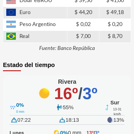
Dólar eBROU
39,50
41,00
Euro
44,20
49,18
Peso Argentino
0,02
0,20
Real
7,00
8,70
Fuente: Banco República
Estado del tiempo
Rivera
16º
/
3º
Sur
0%
55%
13-31
0 mm
km/h
07:22
18:13
13%
0%
0 mm
Lunes
13º
/
3º