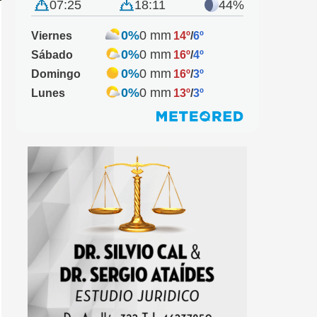
07:25
18:11
44%
0%
0 mm
Viernes
14º
/
6º
0%
0 mm
Sábado
16º
/
4º
0%
0 mm
Domingo
16º
/
3º
0%
0 mm
Lunes
13º
/
3º