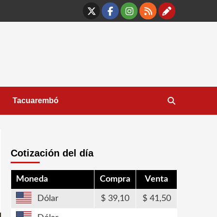
X
Facebook
Instagram
RSS
Contáct
Tacuarembó
Cotización del día
Moneda
Compra
Venta
Dólar
39,10
41,50