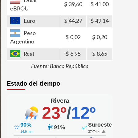
Dólar
39,60
41,00
eBROU
Euro
44,27
49,14
Peso
0,02
0,20
Argentino
Real
6,95
8,65
Fuente: Banco República
Estado del tiempo
Rivera
23º
/
12º
90%
Suroeste
91%
14.9 mm
37-74 km/h