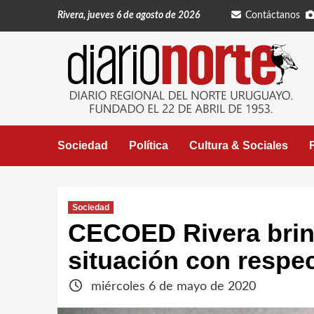
Saltar
Rivera, jueves 6 de agosto de 2026
Contáctanos
al
contenido
Sociedad
Política
Cultura & Sociales
Sociedad
CECOED Rivera brin
situación con respe
miércoles 6 de mayo de 2020