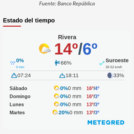
Fuente: Banco República
Estado del tiempo
Rivera
14º
/
6º
0%
Suroeste
66%
0 mm
26-52 km/h
07:24
18:11
33%
0%
0 mm
Sábado
16º
/
4º
0%
0 mm
Domingo
16º
/
3º
0%
0 mm
Lunes
13º
/
3º
20%
0 mm
Martes
13º
/
3º