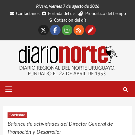
Saltar
Rivera, viernes 7 de agosto de 2026
al
Contáctanos
Portada del día
Pronóstico del tiempo
contenido
Cotización del día
X
Facebook
Instagram
RSS
Contáctano
Menú
primario
Sociedad
Balance de actividades del Director General de
Promoción y Desarrollo: