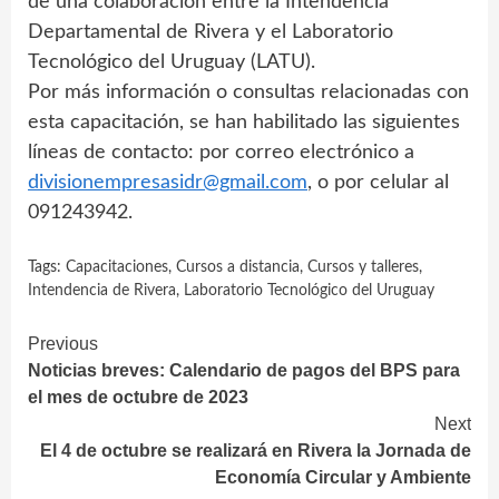
de una colaboración entre la Intendencia
Departamental de Rivera y el Laboratorio
Tecnológico del Uruguay (LATU).
Por más información o consultas relacionadas con
esta capacitación, se han habilitado las siguientes
líneas de contacto: por correo electrónico a
divisionempresasidr@gmail.com
, o por celular al
091243942.
Tags:
Capacitaciones
,
Cursos a distancia
,
Cursos y talleres
,
Intendencia de Rivera
,
Laboratorio Tecnológico del Uruguay
Continue
Previous
Noticias breves: Calendario de pagos del BPS para
Reading
el mes de octubre de 2023
Next
El 4 de octubre se realizará en Rivera la Jornada de
Economía Circular y Ambiente