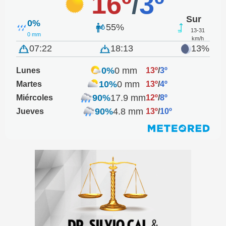
16º
/
3º
Sur
0%
55%
13-31
0 mm
km/h
07:22
18:13
13%
0%
0 mm
Lunes
13º
/
3º
10%
0 mm
Martes
13º
/
4º
90%
17.9 mm
Miércoles
12º
/
8º
90%
4.8 mm
Jueves
13º
/
10º