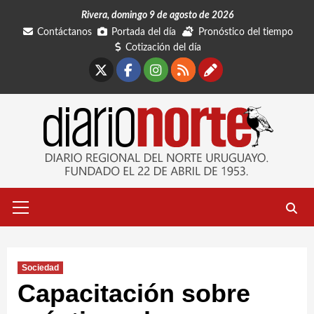
Saltar
Rivera, domingo 9 de agosto de 2026
al
Contáctanos
Portada del día
Pronóstico del tiempo
contenido
Cotización del día
X
Facebook
Instagram
RSS
Contáctano
Menú
primario
Sociedad
Capacitación sobre