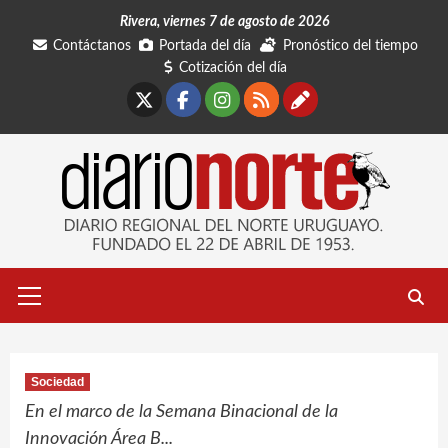
Saltar
Rivera, viernes 7 de agosto de 2026
al
Contáctanos
Portada del día
Pronóstico del tiempo
contenido
Cotización del día
X
Facebook
Instagram
RSS
Contáctano
Menú
primario
Sociedad
En el marco de la Semana Binacional de la
Innovación Área B...