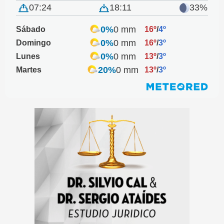
07:24
18:11
33%
0%
0 mm
Sábado
16º
/
4º
0%
0 mm
Domingo
16º
/
3º
0%
0 mm
Lunes
13º
/
3º
20%
0 mm
Martes
13º
/
3º