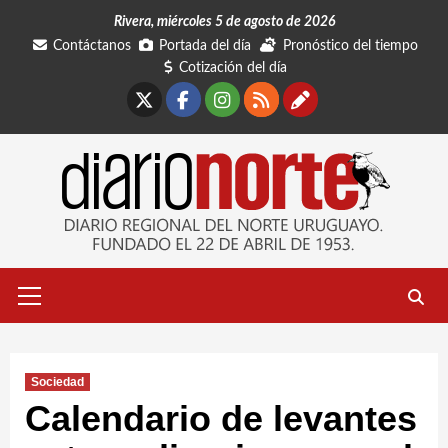
Saltar
Rivera, miércoles 5 de agosto de 2026
al
Contáctanos
Portada del día
Pronóstico del tiempo
contenido
Cotización del día
X
Facebook
Instagram
RSS
Contáctano
Menú
primario
Sociedad
Calendario de levantes