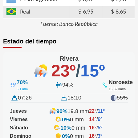
Real
6,95
8,65
Fuente: Banco República
Estado del tiempo
Rivera
23º
/
15º
70%
Noroeste
94%
5.1 mm
15-32 km/h
07:26
18:10
55%
90%
19.8 mm
Jueves
22º
/
11º
0%
0 mm
Viernes
14º
/
6º
10%
0 mm
Sábado
16º
/
5º
0%
0 mm
Domingo
16º
/
3º