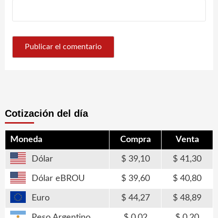
Cotización del día
Moneda
Compra
Venta
Dólar
39,10
41,30
Dólar eBROU
39,60
40,80
Euro
44,27
48,89
Peso Argentino
0,02
0,20