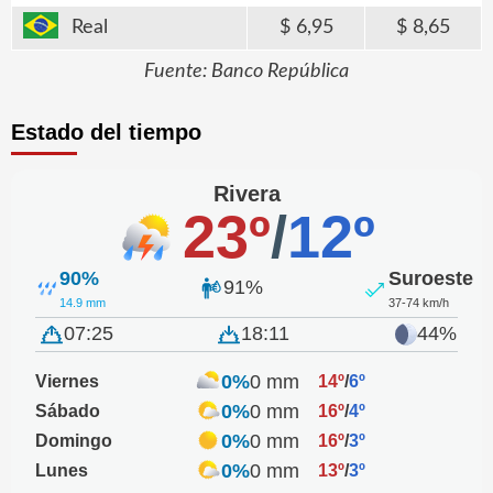
Real
6,95
8,65
Fuente: Banco República
Estado del tiempo
Rivera
23º
/
12º
90%
Suroeste
91%
14.9 mm
37-74 km/h
07:25
18:11
44%
0%
0 mm
Viernes
14º
/
6º
0%
0 mm
Sábado
16º
/
4º
0%
0 mm
Domingo
16º
/
3º
0%
0 mm
Lunes
13º
/
3º