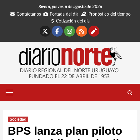
Saltar
Rivera, jueves 6 de agosto de 2026
al
Contáctanos
Portada del día
Pronóstico del tiempo
contenido
Cotización del día
X
Facebook
Instagram
RSS
Contáctano
Menú
primario
Sociedad
BPS lanza plan piloto