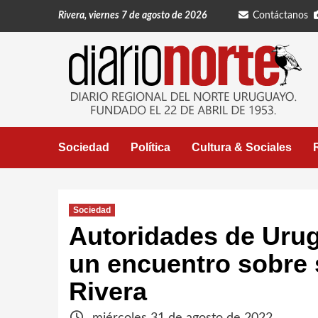
Saltar
Rivera, viernes 7 de agosto de 2026
Contáctanos
al
contenido
Sociedad
Política
Cultura & Sociales
Sociedad
Autoridades de Urug
un encuentro sobre 
Rivera