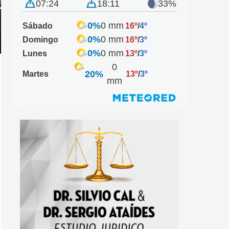
07:24
18:11
33%
0%
0 mm
Sábado
16º
/
4º
0%
0 mm
Domingo
16º
/
3º
0%
0 mm
Lunes
13º
/
3º
0
20%
Martes
13º
/
3º
mm