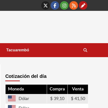
X
Facebook
Instagram
RSS
Contáct
Tacuarembó
Cotización del día
Moneda
Compra
Venta
Dólar
39,10
41,50