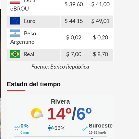
Dólar
39,60
41,00
eBROU
Euro
44,15
49,01
Peso
0,02
0,20
Argentino
Real
7,00
8,70
Fuente: Banco República
Estado del tiempo
Rivera
14º
/
6º
0%
Suroeste
66%
0 mm
26-52 km/h