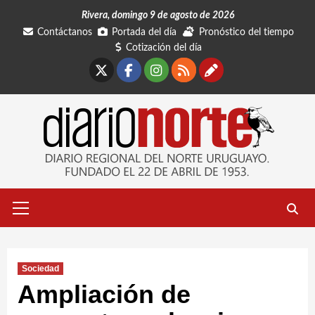
Saltar
Rivera, domingo 9 de agosto de 2026
al
Contáctanos
Portada del día
Pronóstico del tiempo
contenido
Cotización del día
X
Facebook
Instagram
RSS
Contáctano
Menú
primario
Sociedad
Ampliación de