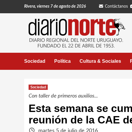
Saltar
Rivera, viernes 7 de agosto de 2026
Contáctanos
al
contenido
Sociedad
Política
Cultura & Sociales
Sociedad
Con taller de primeros auxilios...
Esta semana se cum
reunión de la CAE d
martes 5 de julio de 2016