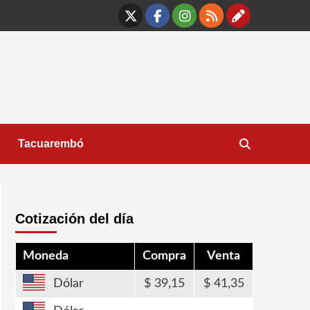
X
Facebook
Instagram
RSS
Contáct
Tacuarembó
Cotización del día
Moneda
Compra
Venta
Dólar
39,15
41,35