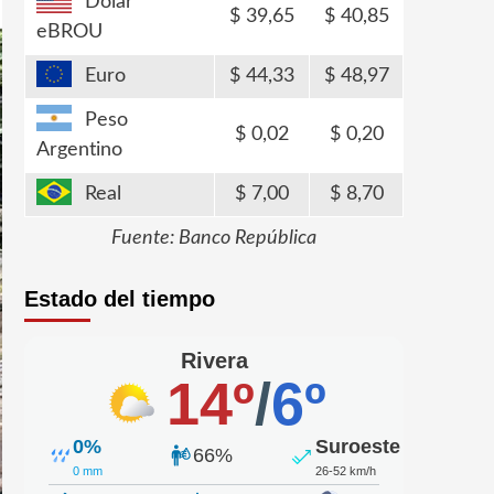
Dólar
39,65
40,85
eBROU
Euro
44,33
48,97
Peso
0,02
0,20
Argentino
Real
7,00
8,70
Fuente: Banco República
Estado del tiempo
Rivera
14º
/
6º
0%
Suroeste
66%
0 mm
26-52 km/h