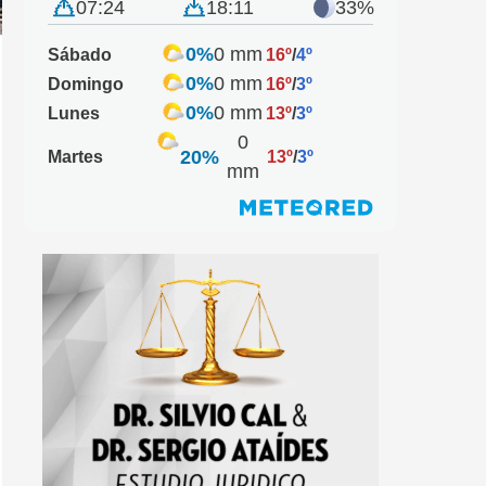
07:24
18:11
33%
0%
0 mm
Sábado
16º
/
4º
0%
0 mm
Domingo
16º
/
3º
0%
0 mm
Lunes
13º
/
3º
0
20%
Martes
13º
/
3º
mm