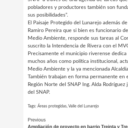
pobladores y productores también son funda
sus posibilidades”.
El Paisaje Protegido del Lunarejo además de 
Ramiro Pereira que si bien es funcionario de
Medio Ambiente, responde sus tareas al Con
suscrito la Intendencia de Rivera con el 
Precisamente el municipio riverense dedica
muchos años como política institucional, ac
Medio Ambiente y la ya mencionada Alcaldía
También trabajan en forma permanente en el Á
Región Norte del SNAP Ing. Alda Rodríguez j
del SNAP.
Tags:
Áreas protegidas
,
Valle del Lunarejo
Continue
Previous
Ampliación de proyecto en barrio Treinta y Tr