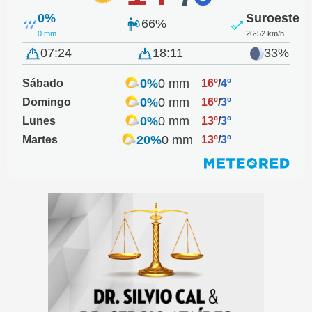
0%
Suroeste
66%
0 mm
26-52 km/h
07:24
18:11
33%
0%
0 mm
Sábado
16º
/
4º
0%
0 mm
Domingo
16º
/
3º
0%
0 mm
Lunes
13º
/
3º
20%
0 mm
Martes
13º
/
3º