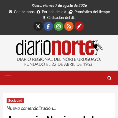
Saltar
Rivera, viernes 7 de agosto de 2026
al
Contáctanos
Portada del día
Pronóstico del tiempo
contenido
Cotización del día
X
Facebook
Instagram
RSS
Contáctano
Menú
primario
Sociedad
Nueva comercialización...