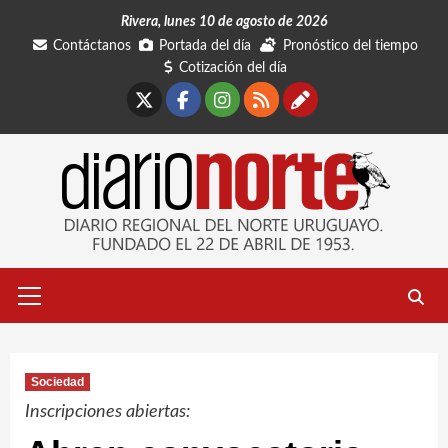
Saltar
Rivera, lunes 10 de agosto de 2026
al
Contáctanos
Portada del día
Pronóstico del tiempo
contenido
Cotización del día
X
Facebook
Instagram
RSS
Contáctano
Menú
primario
Sociedad
Inscripciones abiertas: