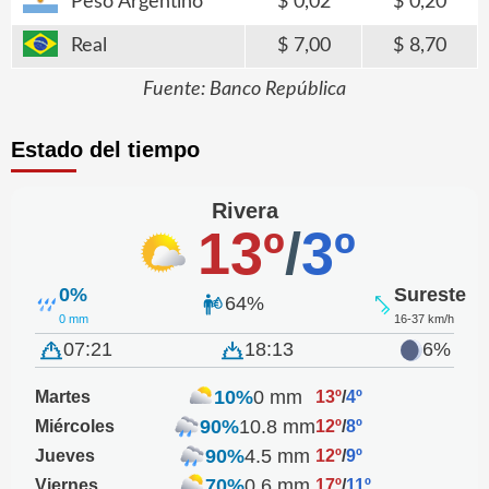
Peso Argentino
0,02
0,20
Real
7,00
8,70
Fuente: Banco República
Estado del tiempo
Rivera
13º
/
3º
0%
Sureste
64%
0 mm
16-37 km/h
07:21
18:13
6%
10%
0 mm
Martes
13º
/
4º
90%
10.8 mm
Miércoles
12º
/
8º
90%
4.5 mm
Jueves
12º
/
9º
70%
0.6 mm
Viernes
17º
/
11º