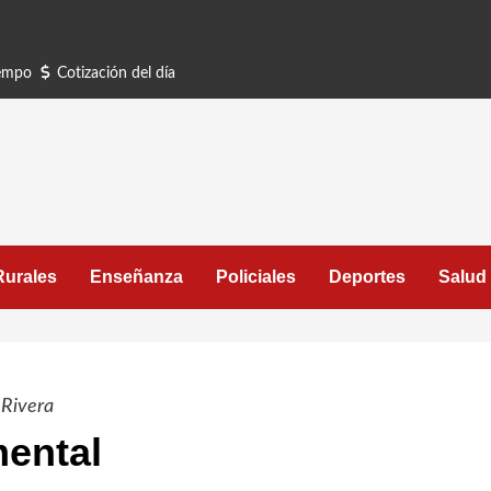
iempo
Cotización del día
Rurales
Enseñanza
Policiales
Deportes
Salud
 Rivera
ental