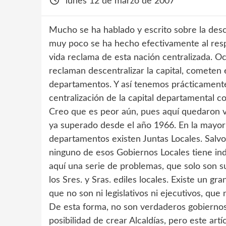
lunes 12 de marzo de 2007
Mucho se ha hablado y escrito sobre la desce
muy poco se ha hecho efectivamente al resp
vida reclama de esta nación centralizada. 
reclaman descentralizar la capital, cometen
departamentos. Y así tenemos prácticament
centralización de la capital departamental c
Creo que es peor aún, pues aquí quedaron v
ya superado desde el año 1966. En la mayoría 
departamentos existen Juntas Locales. Salvo 
ninguno de esos Gobiernos Locales tiene in
aquí una serie de problemas, que solo son s
los Sres. y Sras. ediles locales. Existe un gr
que no son ni legislativos ni ejecutivos, que
De esta forma, no son verdaderos gobiernos 
posibilidad de crear Alcaldías, pero este ar