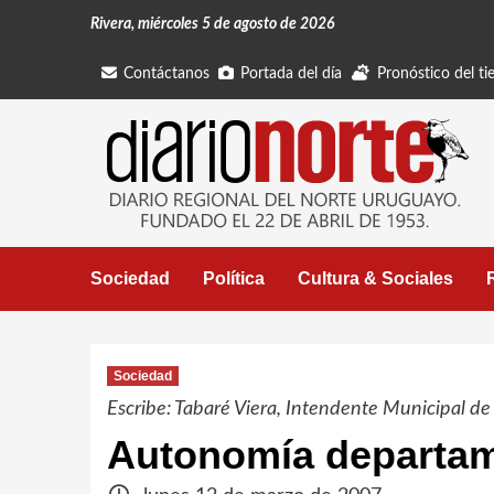
Saltar
Rivera, miércoles 5 de agosto de 2026
al
contenido
Contáctanos
Portada del día
Pronóstico del t
Sociedad
Política
Cultura & Sociales
Sociedad
Escribe: Tabaré Viera, Intendente Municipal de
Autonomía departam