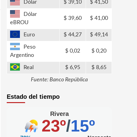
Dólar
39,10
41,50
Dólar
39,60
41,00
eBROU
Euro
44,27
49,14
Peso
0,02
0,20
Argentino
Real
6,95
8,65
Fuente: Banco República
Estado del tiempo
Rivera
23º
/
15º