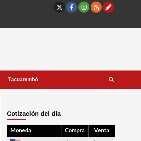
X
Facebook
Instagram
RSS
Contáct
Tacuarembó
Cotización del día
Moneda
Compra
Venta