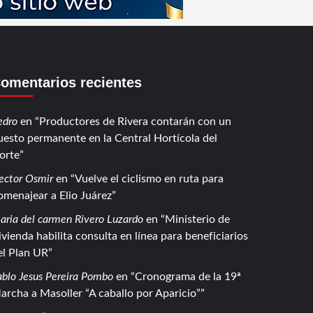
omentarios recientes
edro
en
Productores de Rivera contarán con un
uesto permanente en la Central Hortícola del
orte
ector Osmir
en
Vuelve el ciclismo en ruta para
omenajear a Elio Juárez
aria del carmen Rivero Luzardo
en
Ministerio de
ivienda habilita consulta en línea para beneficiarios
el Plan UR
ablo Jesus Pereira Pombo
en
Cronograma de la 19ª
archa a Masoller “A caballo por Aparicio”