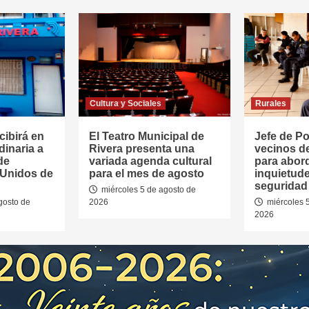
Cultura y Sociales
Rurales
cibirá en
El Teatro Municipal de
Jefe de Pol
dinaria a
Rivera presenta una
vecinos d
de
variada agenda cultural
para abor
 Unidos de
para el mes de agosto
inquietud
seguridad 
miércoles 5 de agosto de
gosto de
2026
miércoles 
2026