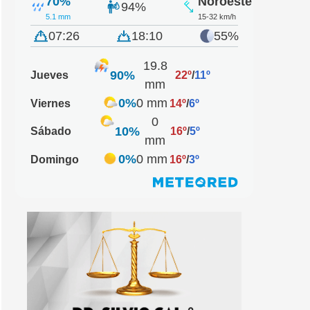
70%
Noroeste
94%
5.1 mm
15-32 km/h
07:26
18:10
55%
19.8
90%
Jueves
22º
/
11º
mm
0%
0 mm
Viernes
14º
/
6º
0
10%
Sábado
16º
/
5º
mm
0%
0 mm
Domingo
16º
/
3º