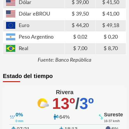
Dólar
39,00
41,50
Dólar eBROU
39,50
41,00
Euro
44,20
49,18
Peso Argentino
0,02
0,20
Real
7,00
8,70
Fuente: Banco República
Estado del tiempo
Rivera
13º
/
3º
0%
Sureste
64%
0 mm
16-37 km/h
07:21
18:13
6%