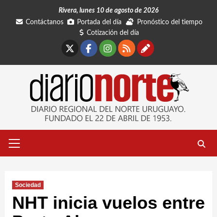
Saltar
Rivera, lunes 10 de agosto de 2026
al
Contáctanos
Portada del día
Pronóstico del tiempo
contenido
Cotización del día
X
Facebook
Instagram
RSS
Contáctano
Menú
primario
Sociedad
NHT inicia vuelos entre