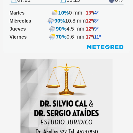
10%
0 mm
Martes
13º
/
4º
90%
10.8 mm
Miércoles
12º
/
8º
90%
4.5 mm
Jueves
12º
/
9º
70%
0.6 mm
Viernes
17º
/
11º