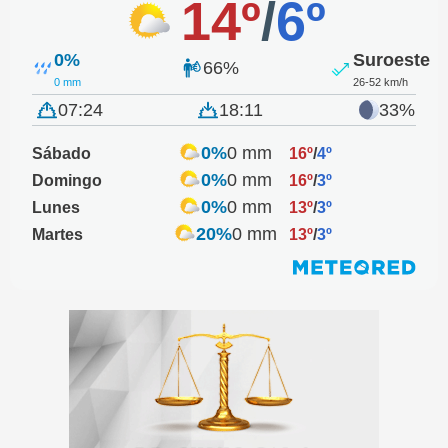
14º
/
6º
0%
Suroeste
66%
0 mm
26-52 km/h
07:24
18:11
33%
0%
0 mm
Sábado
16º
/
4º
0%
0 mm
Domingo
16º
/
3º
0%
0 mm
Lunes
13º
/
3º
20%
0 mm
Martes
13º
/
3º