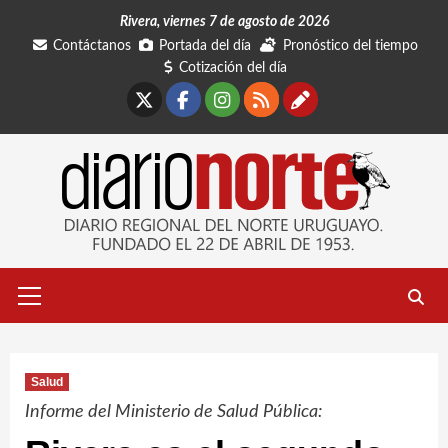
Saltar
Rivera, viernes 7 de agosto de 2026
al
Contáctanos
Portada del día
Pronóstico del tiempo
contenido
Cotización del día
X
Facebook
Instagram
RSS
Contáctano
Menú
primario
Salud
Informe del Ministerio de Salud Pública: