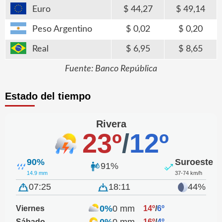
Euro
44,27
49,14
Peso Argentino
0,02
0,20
Real
6,95
8,65
Fuente: Banco República
Estado del tiempo
Rivera
23º
/
12º
90%
Suroeste
91%
14.9 mm
37-74 km/h
07:25
18:11
44%
0%
0 mm
Viernes
14º
/
6º
0%
0 mm
Sábado
16º
/
4º