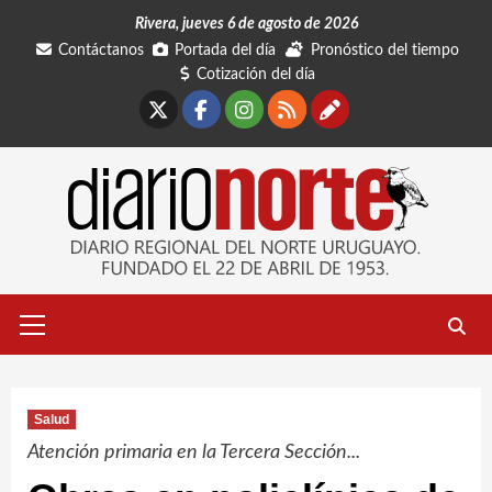
Saltar
Rivera, jueves 6 de agosto de 2026
al
Contáctanos
Portada del día
Pronóstico del tiempo
contenido
Cotización del día
X
Facebook
Instagram
RSS
Contáctano
Menú
primario
Salud
Atención primaria en la Tercera Sección...