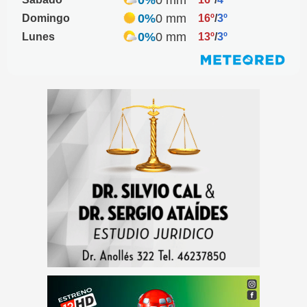
0%
0 mm
Domingo
16º
/
3º
0%
0 mm
Lunes
13º
/
3º