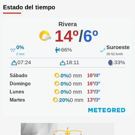
Estado del tiempo
Rivera
14º
/
6º
0%
Suroeste
66%
0 mm
26-52 km/h
07:24
18:11
33%
0%
0 mm
Sábado
16º
/
4º
0%
0 mm
Domingo
16º
/
3º
0%
0 mm
Lunes
13º
/
3º
20%
0 mm
Martes
13º
/
3º