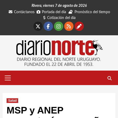
Saltar
Rivera, viernes 7 de agosto de 2026
al
Contáctanos
Portada del día
Pronóstico del tiempo
contenido
Cotización del día
X
Facebook
Instagram
RSS
Contáctano
Menú
primario
Salud
MSP y ANEP