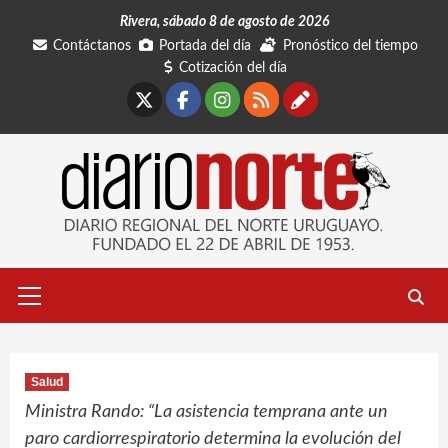
Saltar
Rivera, sábado 8 de agosto de 2026
al
Contáctanos
Portada del día
Pronóstico del tiempo
contenido
Cotización del día
X
Facebook
Instagram
RSS
Contáctano
Menú
primario
Salud
Ministra Rando: “La asistencia temprana ante un
paro cardiorrespiratorio determina la evolución del