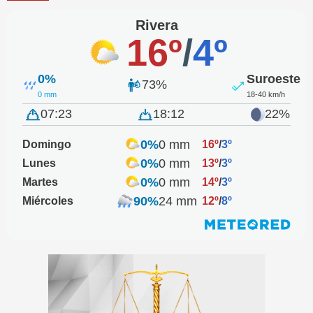
Rivera
16º
/
4º
0%
Suroeste
73%
0 mm
18-40 km/h
07:23
18:12
22%
0%
0 mm
Domingo
16º
/
3º
0%
0 mm
Lunes
13º
/
3º
0%
0 mm
Martes
14º
/
3º
90%
24 mm
Miércoles
12º
/
8º