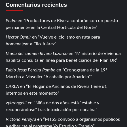
Comentarios recientes
Pedro
en
Productores de Rivera contarán con un puesto
permanente en la Central Hortícola del Norte
Hector Osmir
en
Vuelve el ciclismo en ruta para
homenajear a Elio Juárez
Maria del carmen Rivero Luzardo
en
Ministerio de Vivienda
habilita consulta en línea para beneficiarios del Plan UR
Pablo Jesus Pereira Pombo
en
Cronograma de la 19ª
Marcha a Masoller “A caballo por Aparicio”
CARLA
en
El Hogar de Ancianos de Rivera tiene 61
internos en este momento
vpirrongelli
en
Niña de dos años está “estable y
recuperándose” tras intoxicación por cocaína
Victoria Pereyra
en
MTSS convocó a organismos públicos
a adherirse al programa Yo Estudio y Trabajo