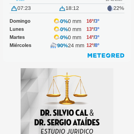
07:23
18:12
22%
0%
0 mm
Domingo
16º
/
3º
0%
0 mm
Lunes
13º
/
3º
0%
0 mm
Martes
14º
/
3º
90%
24 mm
Miércoles
12º
/
8º