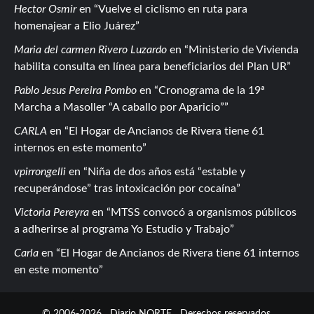
Hector Osmir
en
Vuelve el ciclismo en ruta para
homenajear a Elio Juárez
Maria del carmen Rivero Luzardo
en
Ministerio de Vivienda
habilita consulta en línea para beneficiarios del Plan UR
Pablo Jesus Pereira Pombo
en
Cronograma de la 19ª
Marcha a Masoller “A caballo por Aparicio”
CARLA
en
El Hogar de Ancianos de Rivera tiene 61
internos en este momento
vpirrongelli
en
Niña de dos años está “estable y
recuperándose” tras intoxicación por cocaína
Victoria Pereyra
en
MTSS convocó a organismos públicos
a adherirse al programa Yo Estudio y Trabajo
Carla
en
El Hogar de Ancianos de Rivera tiene 61 internos
en este momento
© 2006-2026
Diario NORTE
Derechos reservados.