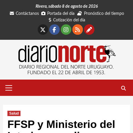
Saltar
Rivera, sábado 8 de agosto de 2026
al
Contáctanos
Portada del día
Pronóstico del tiempo
contenido
Cotización del día
X
Facebook
Instagram
RSS
Contáctano
Menú
primario
Salud
FFSP y Ministerio del