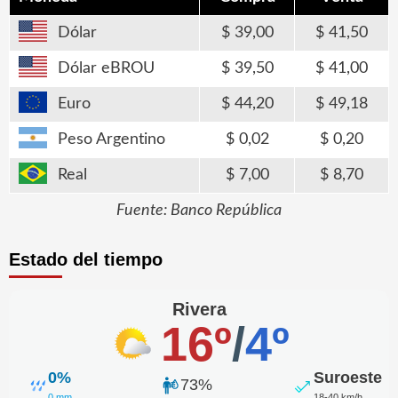
Dólar
39,00
41,50
Dólar eBROU
39,50
41,00
Euro
44,20
49,18
Peso Argentino
0,02
0,20
Real
7,00
8,70
Fuente: Banco República
Estado del tiempo
Rivera
16º
/
4º
0%
Suroeste
73%
0 mm
18-40 km/h