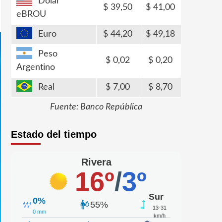
Dólar
39,50
41,00
eBROU
Euro
44,20
49,18
Peso
0,02
0,20
Argentino
Real
7,00
8,70
Fuente: Banco República
Estado del tiempo
Rivera
16º
/
3º
Sur
0%
55%
13-31
0 mm
km/h