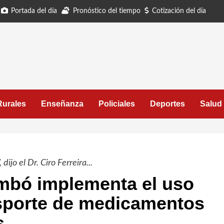
Portada del día
Pronóstico del tiempo
Cotización del día
Rurales
Enseñanza
Policiales
Deportes
Salud
ijo el Dr. Ciro Ferreira...
embó implementa el uso
nsporte de medicamentos
s