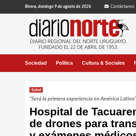
Saltar
Rivera, domingo 9 de agosto de 2026
Contáctanos
al
contenido
Sociedad
Política
Cultura & Sociales
Salud
“Será la primera experiencia en América Latina”, d
Hospital de Tacuar
de drones para tra
y exámenes médico