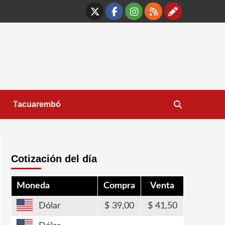
X
Facebook
Instagram
RSS
Contáct
Tacuarembó
Cotización del día
Moneda
Compra
Venta
Dólar
39,00
41,50