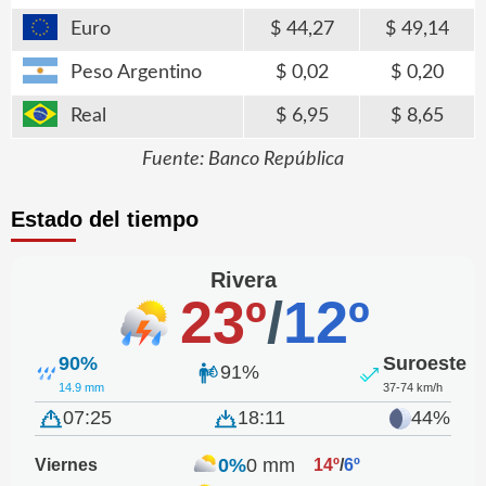
Euro
44,27
49,14
Peso Argentino
0,02
0,20
Real
6,95
8,65
Fuente: Banco República
Estado del tiempo
Rivera
23º
/
12º
90%
Suroeste
91%
14.9 mm
37-74 km/h
07:25
18:11
44%
0%
0 mm
Viernes
14º
/
6º