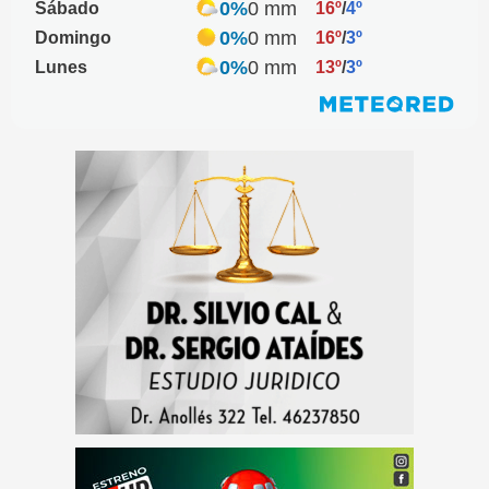
0%
0 mm
Sábado
16º
/
4º
0%
0 mm
Domingo
16º
/
3º
0%
0 mm
Lunes
13º
/
3º