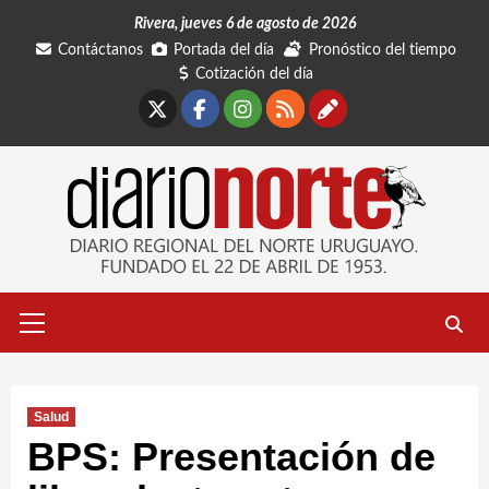
Saltar
Rivera, jueves 6 de agosto de 2026
al
Contáctanos
Portada del día
Pronóstico del tiempo
contenido
Cotización del día
X
Facebook
Instagram
RSS
Contáctano
Menú
primario
Salud
BPS: Presentación de