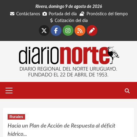
Saltar
Rivera, domingo 9 de agosto de 2026
al
Contáctanos
Portada del día
Pronóstico del tiempo
contenido
Cotización del día
X
Facebook
Instagram
RSS
Contáctano
Menú
primario
Rurales
Hacia un Plan de Acción de Respuesta al déficit
hídrico...