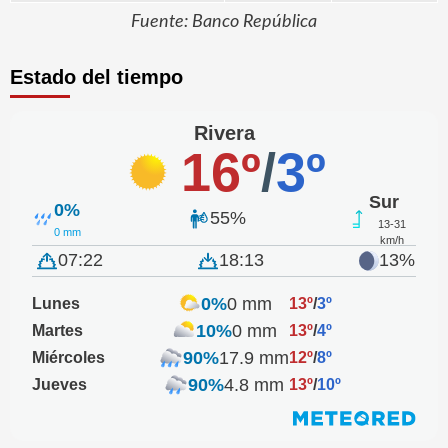
Fuente: Banco República
Estado del tiempo
Rivera
16º
/
3º
Sur
0%
55%
13-31
0 mm
km/h
07:22
18:13
13%
0%
0 mm
Lunes
13º
/
3º
10%
0 mm
Martes
13º
/
4º
90%
17.9 mm
Miércoles
12º
/
8º
90%
4.8 mm
Jueves
13º
/
10º