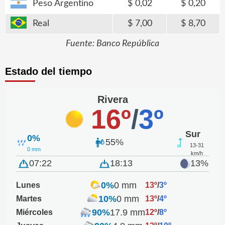
Peso Argentino
0,02
0,20
Real
7,00
8,70
Fuente: Banco República
Estado del tiempo
Rivera
16º
/
3º
Sur
0%
55%
13-31
0 mm
km/h
07:22
18:13
13%
0%
0 mm
Lunes
13º
/
3º
10%
0 mm
Martes
13º
/
4º
90%
17.9 mm
Miércoles
12º
/
8º