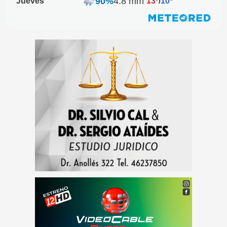
90%
4.8 mm
Jueves
13º
/
10º