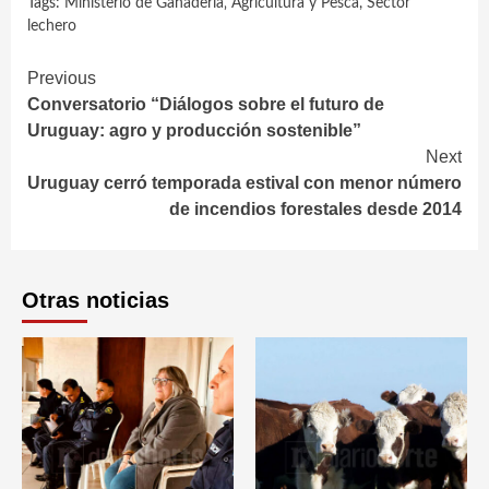
Tags:
Ministerio de Ganadería‚ Agricultura y Pesca
,
Sector
lechero
Continue
Previous
Conversatorio “Diálogos sobre el futuro de
Reading
Uruguay: agro y producción sostenible”
Next
Uruguay cerró temporada estival con menor número
de incendios forestales desde 2014
Otras noticias