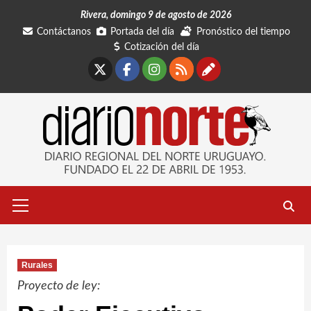
Saltar
Rivera, domingo 9 de agosto de 2026
al
Contáctanos
Portada del día
Pronóstico del tiempo
contenido
Cotización del día
X
Facebook
Instagram
RSS
Contáctano
Menú
primario
Rurales
Proyecto de ley: