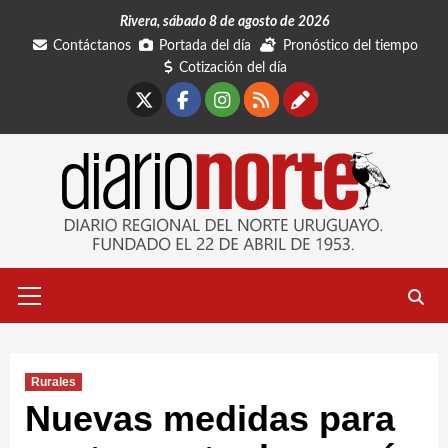
Saltar
Rivera, sábado 8 de agosto de 2026
al
Contáctanos
Portada del día
Pronóstico del tiempo
contenido
Cotización del día
X
Facebook
Instagram
RSS
Contáctano
Menú
primario
Rurales
Nuevas medidas para