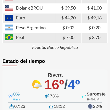
Dólar eBROU
39,50
41,00
Euro
44,20
49,18
Peso Argentino
0,02
0,20
Real
7,00
8,70
Fuente: Banco República
Estado del tiempo
Rivera
16º
/
4º
0%
Suroeste
73%
0 mm
18-40 km/h
07:23
18:12
22%