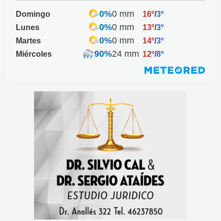
0%
0 mm
Domingo
16º
/
3º
0%
0 mm
Lunes
13º
/
3º
0%
0 mm
Martes
14º
/
3º
90%
24 mm
Miércoles
12º
/
8º