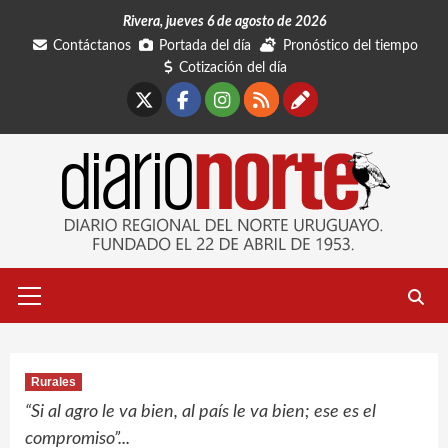
Saltar
Rivera, jueves 6 de agosto de 2026
al
Contáctanos
Portada del día
Pronóstico del tiempo
contenido
Cotización del día
X
Facebook
Instagram
RSS
Contáctano
Menú
primario
Rurales
“Si al agro le va bien, al país le va bien; ese es el
compromiso”...