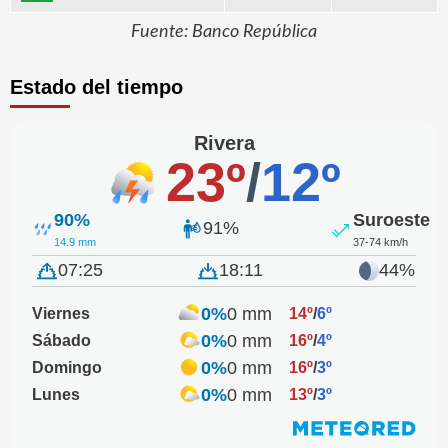
Fuente: Banco República
Estado del tiempo
Rivera
23º
/
12º
90%
Suroeste
91%
14.9 mm
37-74 km/h
07:25
18:11
44%
0%
0 mm
Viernes
14º
/
6º
0%
0 mm
Sábado
16º
/
4º
0%
0 mm
Domingo
16º
/
3º
0%
0 mm
Lunes
13º
/
3º