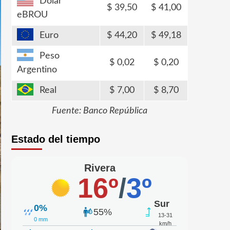
Dólar
39,50
41,00
eBROU
Euro
44,20
49,18
Peso
0,02
0,20
Argentino
Real
7,00
8,70
Fuente: Banco República
Estado del tiempo
Rivera
16º
/
3º
Sur
0%
55%
13-31
0 mm
km/h