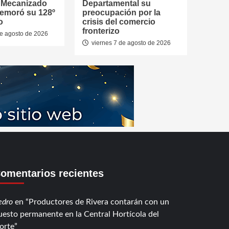
a Mecanizado
Departamental su
emoró su 128º
preocupación por la
o
crisis del comercio
fronterizo
de agosto de 2026
viernes 7 de agosto de 2026
omentarios recientes
edro
en
Productores de Rivera contarán con un
uesto permanente en la Central Hortícola del
orte