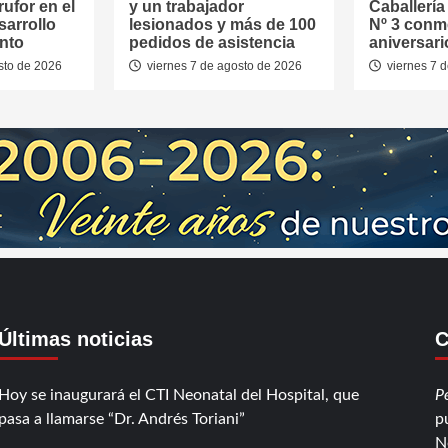
rufor en el
y un trabajador
Caballerí
sarrollo
lesionados y más de 100
Nº 3 conm
nto
pedidos de asistencia
aniversari
sto de 2026
viernes 7 de agosto de 2026
viernes 7 
Últimas noticias
C
Hoy se inaugurará el CTI Neonatal del Hospital, que
P
pasa a llamarse “Dr. Andrés Toriani”
p
N