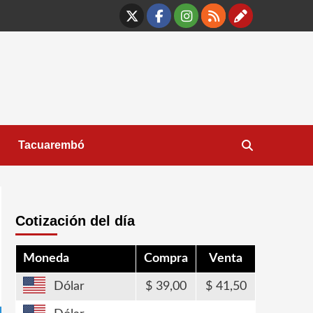
X
Facebook
Instagram
RSS
Contáct
Tacuarembó
Cotización del día
Moneda
Compra
Venta
Dólar
39,00
41,50