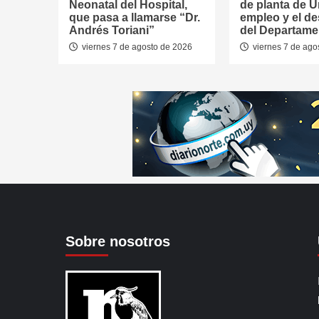
Neonatal del Hospital,
de planta de U
que pasa a llamarse “Dr.
empleo y el de
Andrés Toriani”
del Departame
viernes 7 de agosto de 2026
viernes 7 de ago
Sobre nosotros