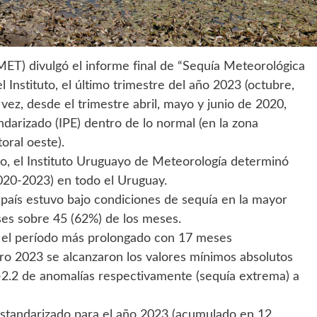
ET) divulgó el informe final de “Sequía Meteorológica
Instituto, el último trimestre del año 2023 (octubre,
ez, desde el trimestre abril, mayo y junio de 2020,
ndarizado (IPE) dentro de lo normal (en la zona
oral oeste).
ico, el Instituto Uruguayo de Meteorología determinó
2020-2023) en todo el Uruguay.
país estuvo bajo condiciones de sequía en la mayor
eses sobre 45 (62%) de los meses.
e el período más prolongado con 17 meses
ro 2023 se alcanzaron los valores mínimos absolutos
-2.2 de anomalías respectivamente (sequía extrema) a
n Estandarizado para el año 2023 (acumulado en 12