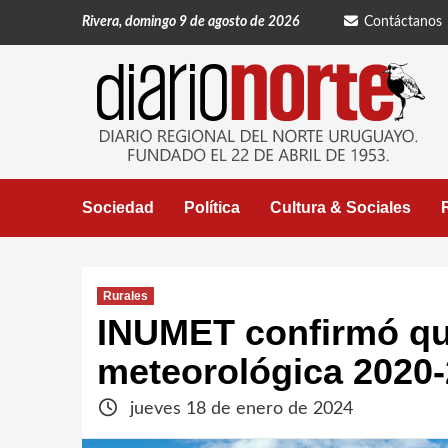
Saltar
Rivera, domingo 9 de agosto de 2026
Contáctanos
al
contenido
Sociedad
Política
Cultura & Sociales
Rurales
INUMET confirmó que
meteorológica 2020-
jueves 18 de enero de 2024