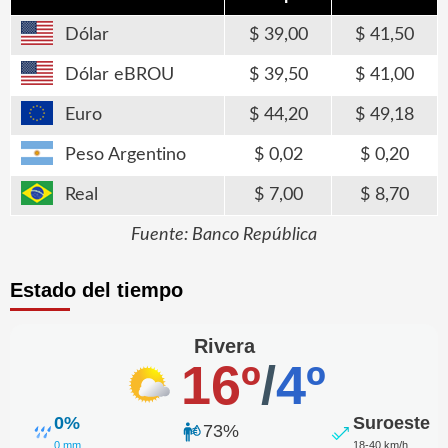
Dólar
39,00
41,50
Dólar eBROU
39,50
41,00
Euro
44,20
49,18
Peso Argentino
0,02
0,20
Real
7,00
8,70
Fuente: Banco República
Estado del tiempo
Rivera
16º
/
4º
0%
Suroeste
73%
0 mm
18-40 km/h