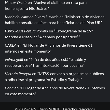
Hector Osmir
en
Vuelve el ciclismo en ruta para
homenajear a Elio Juárez
Maria del carmen Rivero Luzardo
en
Ministerio de Vivienda
habilita consulta en línea para beneficiarios del Plan UR
Pablo Jesus Pereira Pombo
en
Cronograma de la 19ª
Marcha a Masoller “A caballo por Aparicio”
CARLA
en
El Hogar de Ancianos de Rivera tiene 61
internos en este momento
vpirrongelli
en
Niña de dos años está “estable y
recuperándose” tras intoxicación por cocaína
Victoria Pereyra
en
MTSS convocó a organismos públicos
a adherirse al programa Yo Estudio y Trabajo
Carla
en
El Hogar de Ancianos de Rivera tiene 61 internos
en este momento
© 2006-2026
Diario NORTE
Derechos reservados.