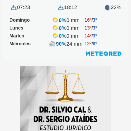
07:23
18:12
22%
0%
0 mm
Domingo
16º
/
3º
0%
0 mm
Lunes
13º
/
3º
0%
0 mm
Martes
14º
/
3º
90%
24 mm
Miércoles
12º
/
8º