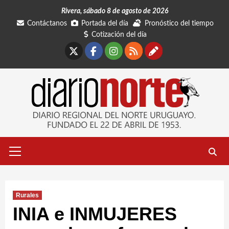
Saltar
Rivera, sábado 8 de agosto de 2026
al
Contáctanos
Portada del día
Pronóstico del tiempo
contenido
Cotización del día
X
Facebook
Instagram
RSS
Contáctano
Menú
primario
Rurales
INIA e INMUJERES