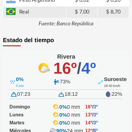
Peso Argentino
0,02
0,20
Real
7,00
8,70
Fuente: Banco República
Estado del tiempo
Rivera
16º
/
4º
0%
Suroeste
73%
0 mm
18-40 km/h
07:23
18:12
22%
0%
0 mm
Domingo
16º
/
3º
0%
0 mm
Lunes
13º
/
3º
0%
0 mm
Martes
14º
/
3º
90%
24 mm
Miércoles
12º
/
8º