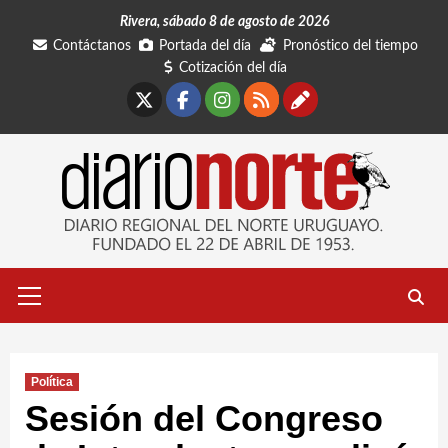
Saltar
Rivera, sábado 8 de agosto de 2026
al
Contáctanos
Portada del día
Pronóstico del tiempo
contenido
Cotización del día
X
Facebook
Instagram
RSS
Contáctano
Menú
primario
Política
Sesión del Congreso