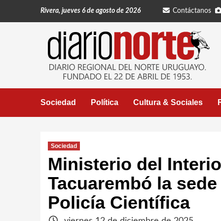
Saltar
Rivera, jueves 6 de agosto de 2026
Contáctanos
al
contenido
Sociedad
Política
Cultura & Sociales
Sociedad
Ministerio del Interi
Tacuarembó la sede 
Policía Científica