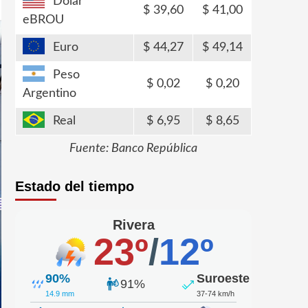
Dólar
39,60
41,00
eBROU
Euro
44,27
49,14
Peso
0,02
0,20
Argentino
Real
6,95
8,65
Fuente: Banco República
Estado del tiempo
Rivera
23º
/
12º
90%
Suroeste
91%
14.9 mm
37-74 km/h