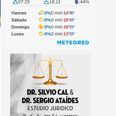
07:25
18:11
44%
0%
0 mm
Viernes
14º
/
6º
0%
0 mm
Sábado
16º
/
4º
0%
0 mm
Domingo
16º
/
3º
0%
0 mm
Lunes
13º
/
3º