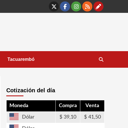
X
Facebook
Instagram
RSS
Contáct
Tacuarembó
Cotización del día
Moneda
Compra
Venta
Dólar
39,10
41,50