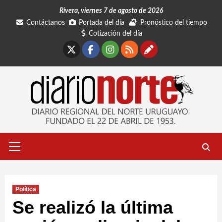
Saltar
Rivera, viernes 7 de agosto de 2026
al
Contáctanos
Portada del día
Pronóstico del tiempo
contenido
Cotización del día
X
Facebook
Instagram
RSS
Contáctano
Menú
primario
Política
Se realizó la última