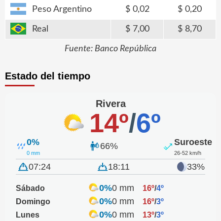
Peso Argentino
0,02
0,20
Real
7,00
8,70
Fuente: Banco República
Estado del tiempo
Rivera
14º
/
6º
0%
Suroeste
66%
0 mm
26-52 km/h
07:24
18:11
33%
0%
0 mm
Sábado
16º
/
4º
0%
0 mm
Domingo
16º
/
3º
0%
0 mm
Lunes
13º
/
3º