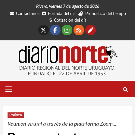
Saltar
Rivera, viernes 7 de agosto de 2026
al
Contáctanos
Portada del día
Pronóstico del tiempo
contenido
Cotización del día
X
Facebook
Instagram
RSS
Contáctano
Menú
primario
Política
Reunión virtual a través de la plataforma Zoom...