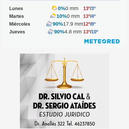
0%
0 mm
Lunes
13º
/
3º
10%
0 mm
Martes
13º
/
4º
90%
17.9 mm
Miércoles
12º
/
8º
90%
4.8 mm
Jueves
13º
/
10º