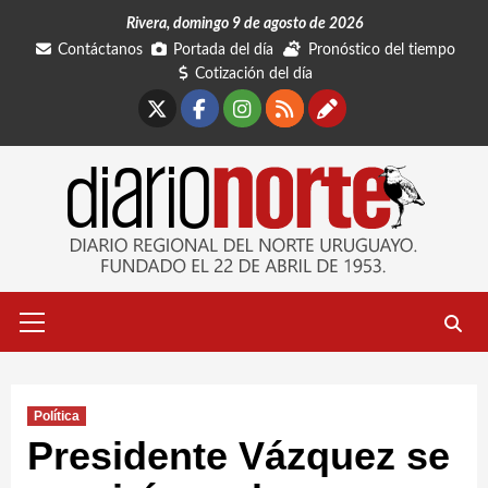
Saltar
Rivera, domingo 9 de agosto de 2026
al
Contáctanos
Portada del día
Pronóstico del tiempo
contenido
Cotización del día
X
Facebook
Instagram
RSS
Contáctano
Menú
primario
Política
Presidente Vázquez se