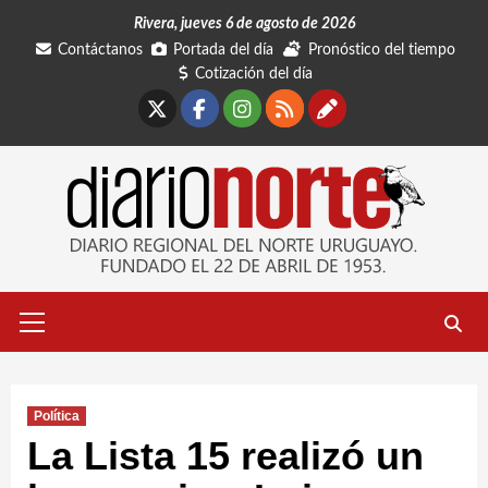
Saltar
Rivera, jueves 6 de agosto de 2026
al
Contáctanos
Portada del día
Pronóstico del tiempo
contenido
Cotización del día
X
Facebook
Instagram
RSS
Contáctano
Menú
primario
Política
La Lista 15 realizó un