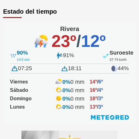
Estado del tiempo
Rivera
23º
/
12º
90%
Suroeste
91%
14.9 mm
37-74 km/h
07:25
18:11
44%
0%
0 mm
Viernes
14º
/
6º
0%
0 mm
Sábado
16º
/
4º
0%
0 mm
Domingo
16º
/
3º
0%
0 mm
Lunes
13º
/
3º