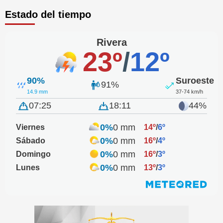
Estado del tiempo
Rivera
23º
/
12º
90%
Suroeste
91%
14.9 mm
37-74 km/h
07:25
18:11
44%
0%
0 mm
Viernes
14º
/
6º
0%
0 mm
Sábado
16º
/
4º
0%
0 mm
Domingo
16º
/
3º
0%
0 mm
Lunes
13º
/
3º