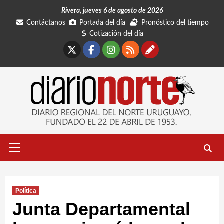
Saltar
Rivera, jueves 6 de agosto de 2026
al
Contáctanos
Portada del día
Pronóstico del tiempo
contenido
Cotización del día
X
Facebook
Instagram
RSS
Contáctano
Menú
primario
Política
Junta Departamental