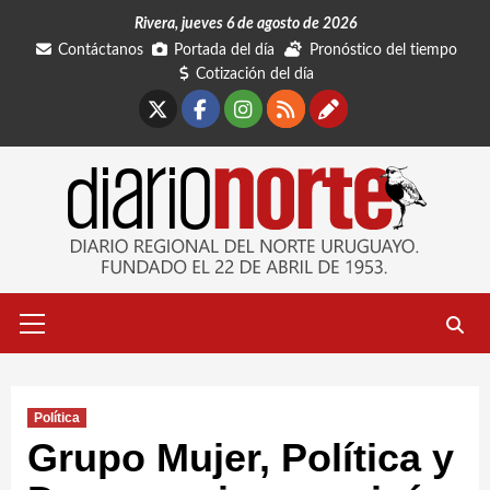
Saltar
Rivera, jueves 6 de agosto de 2026
al
Contáctanos
Portada del día
Pronóstico del tiempo
contenido
Cotización del día
X
Facebook
Instagram
RSS
Contáctano
Menú
primario
Política
Grupo Mujer, Política y