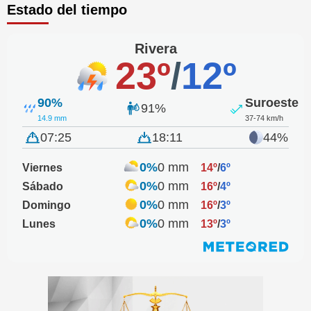
Estado del tiempo
Rivera
23º
/
12º
90%
Suroeste
91%
14.9 mm
37-74 km/h
07:25
18:11
44%
0%
0 mm
Viernes
14º
/
6º
0%
0 mm
Sábado
16º
/
4º
0%
0 mm
Domingo
16º
/
3º
0%
0 mm
Lunes
13º
/
3º