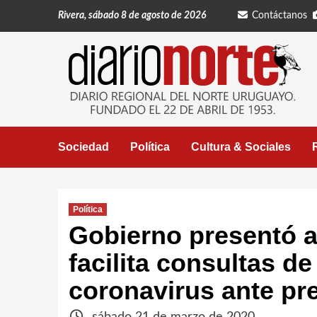
Saltar
Rivera, sábado 8 de agosto de 2026
Contáctanos
al
contenido
Sociedad
Política
Cultura & Sociales
Política
Gobierno presentó ap
facilita consultas d
coronavirus ante pr