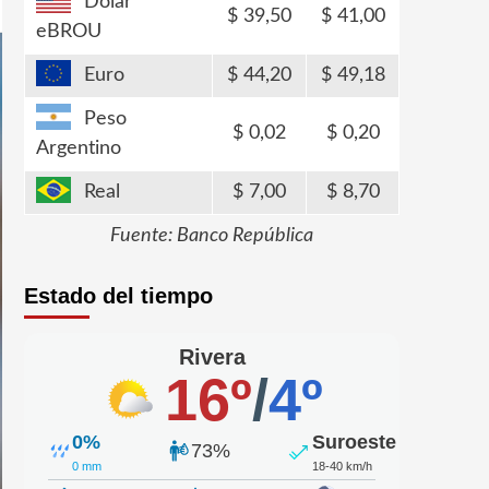
Dólar
39,50
41,00
eBROU
Euro
44,20
49,18
Peso
0,02
0,20
Argentino
Real
7,00
8,70
Fuente: Banco República
Estado del tiempo
Rivera
16º
/
4º
0%
Suroeste
73%
0 mm
18-40 km/h