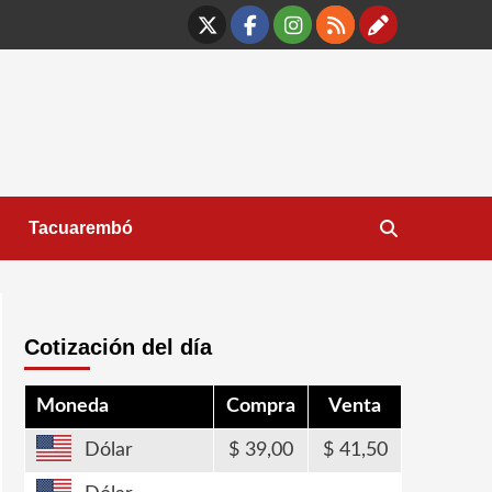
X
Facebook
Instagram
RSS
Contáct
Tacuarembó
Cotización del día
Moneda
Compra
Venta
Dólar
39,00
41,50