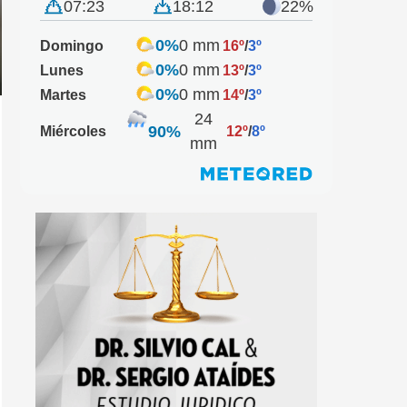
07:23
18:12
22%
0%
0 mm
Domingo
16º
/
3º
0%
0 mm
Lunes
13º
/
3º
0%
0 mm
Martes
14º
/
3º
24
90%
Miércoles
12º
/
8º
mm